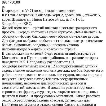
8934750,00
р.
Квартира: 1 к 39,71 кв.м., 1 этаж в комплексе
ЮгТаун.Австралия, 3 очередь, корп.2, сдача: 3кв. , этажей: 5,
адрес Шушары п., Нины Петровой ул., д. 7 к 1 с 1,
Застройщик: КВС.
Жилой комплекс ‒ третий квартал в составе грандиозного
проекта. Очередь состоит из семи корпусов. Дома имеют «П-
образную» форму, благодаря чему образуют уютные дворы.
Для фасадов выбрана необычная стильная палитра: сочетание
белых, лимонных, бордовых и песочных тонов,
напоминающее о жаркой и красочной стране.
В распоряжении жителей будет развитая инфраструктура
Московского и Пушкинского районов, на границе которых
находится ЖК. Неподалеку располагается 11
общеобразовательных школ и 12 государственных детских
садов, а также несколько частных детских клубов. Кроме того,
работают танцевальные и вокальные студии, школы спорта и
искусств. Недалеко находится пять государственных
поликлиник, несколько диагностических центров и
стоматологий, шесть аптек. В локации развита торгово-
сервисная инфраструктура: здесь открыто восемь торговых
центров и более 10 продуктовых магазинов. Также работает
около 15 ресторанов, салоны красоты, фитнес-центры.
Ценители культурного отдыха оценят близость дворцов и