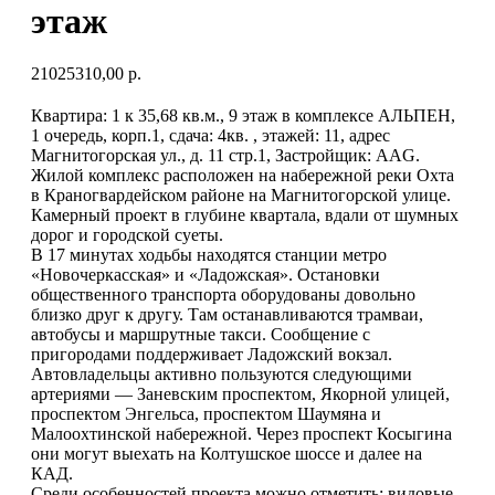
этаж
21025310,00
р.
Квартира: 1 к 35,68 кв.м., 9 этаж в комплексе АЛЬПЕН,
1 очередь, корп.1, сдача: 4кв. , этажей: 11, адрес
Магнитогорская ул., д. 11 стр.1, Застройщик: AAG.
Жилой комплекс расположен на набережной реки Охта
в Краногвардейском районе на Магнитогорской улице.
Камерный проект в глубине квартала, вдали от шумных
дорог и городской суеты.
В 17 минутах ходьбы находятся станции метро
«Новочеркасская» и «Ладожская». Остановки
общественного транспорта оборудованы довольно
близко друг к другу. Там останавливаются трамваи,
автобусы и маршрутные такси. Сообщение с
пригородами поддерживает Ладожский вокзал.
Автовладельцы активно пользуются следующими
артериями — Заневским проспектом, Якорной улицей,
проспектом Энгельса, проспектом Шаумяна и
Малоохтинской набережной. Через проспект Косыгина
они могут выехать на Колтушское шоссе и далее на
КАД.
Среди особенностей проекта можно отметить: видовые