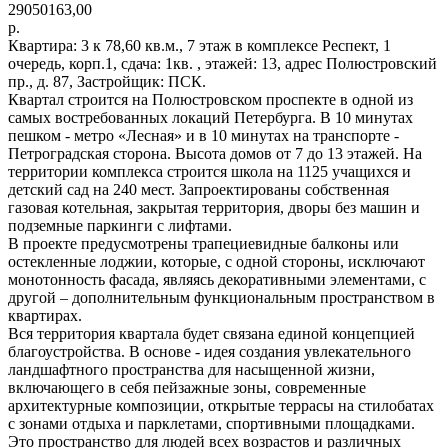
29050163,00
р.
Квартира: 3 к 78,60 кв.м., 7 этаж в комплексе Респект, 1
очередь, корп.1, сдача: 1кв. , этажей: 13, адрес Полюстровский
пр., д. 87, Застройщик: ПСК.
Квартал строится на Полюстровском проспекте в одной из
самых востребованных локаций Петербурга. В 10 минутах
пешком - метро «Лесная» и в 10 минутах на транспорте -
Петроградская сторона. Высота домов от 7 до 13 этажей. На
территории комплекса строится школа на 1125 учащихся и
детский сад на 240 мест. Запроектированы собственная
газовая котельная, закрытая территория, дворы без машин и
подземные паркинги с лифтами.
В проекте предусмотрены трапециевидные балконы или
остекленные лоджии, которые, с одной стороны, исключают
монотонность фасада, являясь декоративными элементами, с
другой – дополнительным функциональным пространством в
квартирах.
Вся территория квартала будет связана единой концепцией
благоустройства. В основе - идея создания увлекательного
ландшафтного пространства для насыщенной жизни,
включающего в себя пейзажные зоны, современные
архитектурные композиции, открытые террасы на стилобатах
с зонами отдыха и парклетами, спортивными площадками.
Это пространство для людей всех возрастов и различных