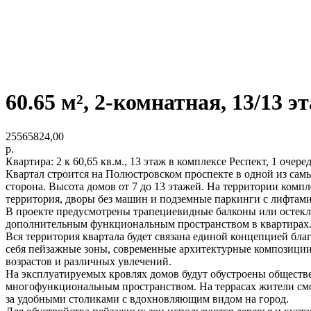
60.65 м², 2-комнатная, 13/13 э
25565824,00
р.
Квартира: 2 к 60,65 кв.м., 13 этаж в комплексе Респект, 1 очере
Квартал строится на Полюстровском проспекте в одной из самы
сторона. Высота домов от 7 до 13 этажей. На территории компл
территория, дворы без машин и подземные паркинги с лифтами
В проекте предусмотрены трапециевидные балконы или остекле
дополнительным функциональным пространством в квартирах
Вся территория квартала будет связана единой концепцией бла
себя пейзажные зоны, современные архитектурные композиции,
возрастов и различных увлечений.
На эксплуатируемых кровлях домов будут обустроены обществе
многофункциональным пространством. На террасах жители смог
за удобными столиками с вдохновляющим видом на город.