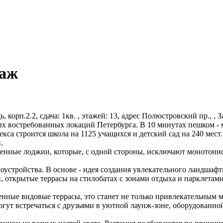
таж
дь, корп.2.2, сдача: 1кв. , этажей: 13, адрес Полюстровский пр., 
х востребованных локаций Петербурга. В 10 минутах пешком - м
екса строится школа на 1125 учащихся и детский сад на 240 мест
.
нные лоджии, которые, с одной стороны, исключают монотоннос
.
гоустройства. В основе - идея создания увлекательного ландша
 открытые террасы на стилобатах с зонами отдыха и парклетам
нные видовые террасы, это станет не только привлекательным м
ут встречаться с друзьями в уютной лаунж-зоне, оборудованно