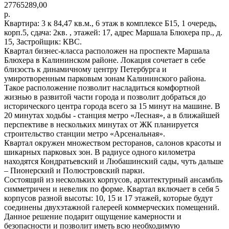
27765289,00
р.
Квартира: 3 к 84,47 кв.м., 6 этаж в комплексе Б15, 1 очередь,
корп.5, сдача: 2кв. , этажей: 17, адрес Маршала Блюхера пр., д.
15, Застройщик: КВС.
Квартал бизнес-класса расположен на проспекте Маршала
Блюхера в Калининском районе. Локация сочетает в себе
близость к динамичному центру Петербурга и
умиротворенным парковым зонам Калининского района.
Такое расположение позволит насладиться комфортной
жизнью в развитой части города и позволит добраться до
исторического центра города всего за 15 минут на машине. В
20 минутах ходьбы - станция метро «Лесная», а в ближайшей
перспективе в нескольких минутах от ЖК планируется
строительство станции метро «Арсенальная».
Квартал окружен множеством ресторанов, салонов красоты и
шикарных парковых зон. В радиусе одного километра
находятся Кондратьевский и Любашинский сады, чуть дальше
– Пионерский и Полюстровский парки.
Состоящий из нескольких корпусов, архитектурный ансамбль
симметричен и невелик по форме. Квартал включает в себя 5
корпусов разной высоты: 10, 15 и 17 этажей, которые будут
соединены двухэтажной галереей коммерческих помещений.
Данное решение подарит ощущение камерности и
безопасности и позволит иметь всю необходимую