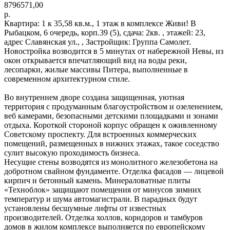
8796571,00
р.
Квартира: 1 к 35,58 кв.м., 1 этаж в комплексе Живи! В
Рыбацком, 6 очередь, корп.39 (5), сдача: 2кв. , этажей: 23,
адрес Славянская ул., , Застройщик: Группа Самолет.
Новостройка возводится в 5 минутах от набережной Невы, из
окон открывается впечатляющий вид на воды реки,
лесопарки, жилые массивы Питера, выполненные в
современном архитектурном стиле.
Во внутреннем дворе создана защищенная, уютная
территория с продуманным благоустройством и озеленением,
веб камерами, безопасными детскими площадками и зонами
отдыха. Короткой стороной корпус обращен к оживленному
Советскому проспекту. Для встроенных коммерческих
помещений, размещенных в нижних этажах, такое соседство
сулит высокую проходимость бизнеса.
Несущие стены возводятся из монолитного железобетона на
добротном свайном фундаменте. Отделка фасадов — лицевой
кирпич и бетонный камень. Минераловатные плиты
«Техноблок» защищают помещения от минусов зимних
температур и шума автомагистрали. В парадных будут
установлены бесшумные лифты от известных
производителей. Отделка холлов, коридоров и тамбуров
домов в жилом комплексе выполняется по европейскому