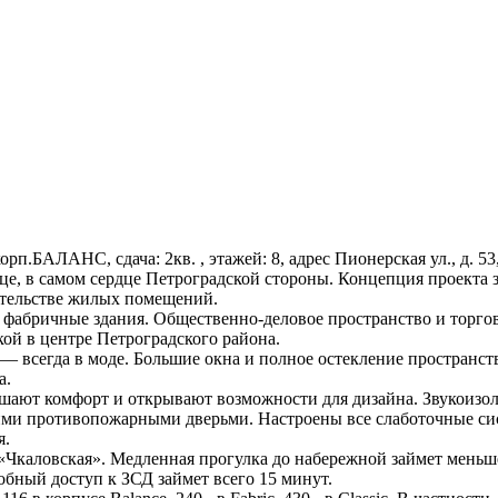
 корп.БАЛАНС, сдача: 2кв. , этажей: 8, адрес Пионерская ул., д. 
це, в самом сердце Петроградской стороны. Концепция проекта 
оительстве жилых помещений.
е фабричные здания. Общественно-деловое пространство и торго
ой в центре Петроградского района.
 — всегда в моде. Большие окна и полное остекление пространс
а.
шают комфорт и открывают возможности для дизайна. Звукоизо
и противопожарными дверьми. Настроены все слаботочные сист
я.
о «Чкаловская». Медленная прогулка до набережной займет мень
обный доступ к ЗСД займет всего 15 минут.