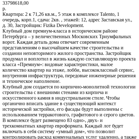
33798618,00
р.
Квартира: 2 к 71,26 кв.м., 5 этаж в комплексе Talento, 1
очередь, корп.1, сдача: 2кв. , этажей: 12, адрес Заставская ул.,
д. 30, Застройщик: Fizika Development.
Клубный дом премиум-класса в историческом районе
Петербурга – у величественных Московских Триумфальных
ворот. Каждая деталь дома отвечает современным
представлениям о высочайшем качестве строительства и
создании неповторимого жилого пространства. Застройщик
продумал и воплотил в жизнь каждую составляющую проекта
класса «Премиум»: видовые характеристики, малое
количество квартир на этаже, лобби, высококлассный сервис,
внутренняя инфраструктура, передовые инженерные решения
и техническое наполнение.
Клубный дом создается по кирпично-монолитной технологии
строительства с внешними стенами из кирпича и
искусственного камня в индустриальном стиле. Чтобы
органично вписать здание в существующий контекст
исторической застройки, его фасады будут выполнены с
использованием терракотового, графитового и серого цветов.
В комплексе будет размещено 83 одно-, двух- и
трехкомнатных квартир евроформата. Каждый лот будет
включать в себя систему «умный дом», что позволит
контролировать расход коммунальных услуг удаленно, а также