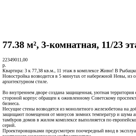
77.38 м², 3-комнатная, 11/23 э
22349011,00
р.
Квартира: 3 к 77,38 кв.м., 11 этаж в комплексе Живи! В Рыбацком
Новостройка возводится в 5 минутах от набережной Невы, из 
архитектурном стиле.
Во внутреннем дворе создана защищенная, уютная территория
стороной корпус обращен к оживленному Советскому проспект
бизнеса.
Несущие стены возводятся из монолитного железобетона на д
защищают помещения от минусов зимних температур и шума ав
тамбуров домов в жилом комплексе выполняется по европейск
серий.
Проектировщиками предусмотрен поочередный ввод в эксплуата