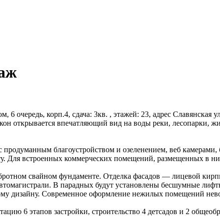
таж
, 6 очередь, корп.4, сдача: 3кв. , этажей: 23, адрес Славянская у
окон открывается впечатляющий вид на воды реки, лесопарки, 
 с продуманным благоустройством и озеленением, веб камерами,
у. Для встроенных коммерческих помещений, размещенных в ниж
обротном свайном фундаменте. Отделка фасадов — лицевой кир
томагистрали. В парадных будут установлены бесшумные лифты 
ому дизайну. Современное оформление нежилых помещений нево
цию 6 этапов застройки, строительство 4 детсадов и 2 общеобр