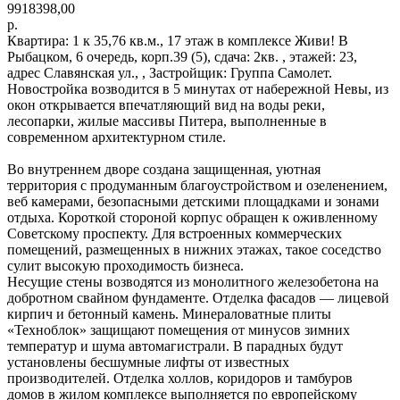
9918398,00
р.
Квартира: 1 к 35,76 кв.м., 17 этаж в комплексе Живи! В
Рыбацком, 6 очередь, корп.39 (5), сдача: 2кв. , этажей: 23,
адрес Славянская ул., , Застройщик: Группа Самолет.
Новостройка возводится в 5 минутах от набережной Невы, из
окон открывается впечатляющий вид на воды реки,
лесопарки, жилые массивы Питера, выполненные в
современном архитектурном стиле.
Во внутреннем дворе создана защищенная, уютная
территория с продуманным благоустройством и озеленением,
веб камерами, безопасными детскими площадками и зонами
отдыха. Короткой стороной корпус обращен к оживленному
Советскому проспекту. Для встроенных коммерческих
помещений, размещенных в нижних этажах, такое соседство
сулит высокую проходимость бизнеса.
Несущие стены возводятся из монолитного железобетона на
добротном свайном фундаменте. Отделка фасадов — лицевой
кирпич и бетонный камень. Минераловатные плиты
«Техноблок» защищают помещения от минусов зимних
температур и шума автомагистрали. В парадных будут
установлены бесшумные лифты от известных
производителей. Отделка холлов, коридоров и тамбуров
домов в жилом комплексе выполняется по европейскому