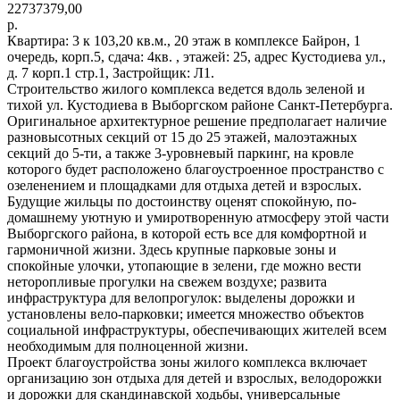
22737379,00
р.
Квартира: 3 к 103,20 кв.м., 20 этаж в комплексе Байрон, 1
очередь, корп.5, сдача: 4кв. , этажей: 25, адрес Кустодиева ул.,
д. 7 корп.1 стр.1, Застройщик: Л1.
Строительство жилого комплекса ведется вдоль зеленой и
тихой ул. Кустодиева в Выборгском районе Санкт-Петербурга.
Оригинальное архитектурное решение предполагает наличие
разновысотных секций от 15 до 25 этажей, малоэтажных
секций до 5-ти, а также 3-уровневый паркинг, на кровле
которого будет расположено благоустроенное пространство с
озеленением и площадками для отдыха детей и взрослых.
Будущие жильцы по достоинству оценят спокойную, по-
домашнему уютную и умиротворенную атмосферу этой части
Выборгского района, в которой есть все для комфортной и
гармоничной жизни. Здесь крупные парковые зоны и
спокойные улочки, утопающие в зелени, где можно вести
неторопливые прогулки на свежем воздухе; развита
инфраструктура для велопрогулок: выделены дорожки и
установлены вело-парковки; имеется множество объектов
социальной инфраструктуры, обеспечивающих жителей всем
необходимым для полноценной жизни.
Проект благоустройства зоны жилого комплекса включает
организацию зон отдыха для детей и взрослых, велодорожки
и дорожки для скандинавской ходьбы, универсальные