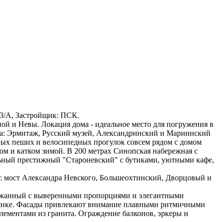
 33/А, Застройщик: ПСК.
ой и Невы. Локация дома - идеальное место для погружения в
да: Эрмитаж, Русский музей, Александринский и Мариинский
вных пеших и велосипедных прогулок совсем рядом с домом
м и катком зимой. В 200 метрах Синопская набережная с
льный престижный "Староневский" с бутиками, уютными кафе,
: мост Александра Невского, Большеохтинский, Дворцовый и
держанный с выверенными пропорциями и элегантными
ассике. Фасады привлекают внимание плавными ритмичными
лементами из гранита. Ограждение балконов, эркеры и