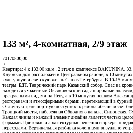
133 м², 4-комнатная, 2/9 этаж
70170800,00
р.
Квартира: 4 к 133,00 кв.м., 2 этаж в комплексе BAKUNINA, 33, 1
Клубный дом расположен в Центральном районе, в 10 минутах 
культурную и светскую жизнь Санкт-Петербурга. В 10-15 мин
театры, БДТ, Таврический парк Казанский собор, Спас на кро
находится ухоженный Овсяниковский сад с широкими аллеями,
прекрасными видами на Неву, а в 10 минутах пешком Александ
ресторанами и атмосферными барами, перетекающий в бурный
Отличную транспортную доступность района обеспечивает бли
Троицкий мосты, набережная Обводного канала, Синопская, С
Каждая линия и каждый элемент дизайна является частью це
формами. Цветовые и архитектурные решения и эркеры прида
переходами. Вертикальная разбивка колоннами визуально устр