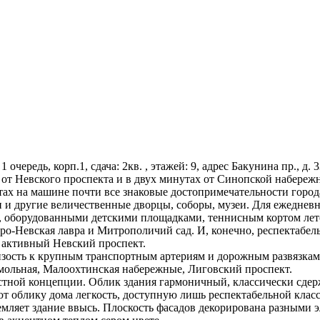
 очередь, корп.1, сдача: 2кв. , этажей: 9, адрес Бакунина пр., д.
от Невского проспекта и в двух минутах от Синопской набережн
утах на машине почти все знаковые достопримечательности горо
ви и другие величественные дворцы, соборы, музеи. Для ежедне
 оборудованными детскими площадками, теннисным кортом лето
ро-Невская лавра и Митрополичий сад. И, конечно, респектабе
 активный Невский проспект.
зость к крупным транспортным артериям и дорожным развязкам
мольная, Малоохтинская набережные, Лиговский проспект.
лостной концепции. Облик здания гармоничный, классически с
ют облику дома легкость, доступную лишь респектабельной кл
емляет здание ввысь. Плоскость фасадов декорирована разными э