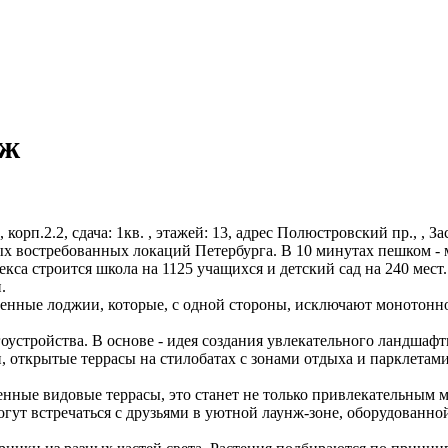
аж
ь, корп.2.2, сдача: 1кв. , этажей: 13, адрес Полюстровский пр., , 
х востребованных локаций Петербурга. В 10 минутах пешком - м
екса строится школа на 1125 учащихся и детский сад на 240 мест
.
нные лоджии, которые, с одной стороны, исключают монотоннос
.
гоустройства. В основе - идея создания увлекательного ландша
 открытые террасы на стилобатах с зонами отдыха и парклетам
нные видовые террасы, это станет не только привлекательным м
ут встречаться с друзьями в уютной лаунж-зоне, оборудованно