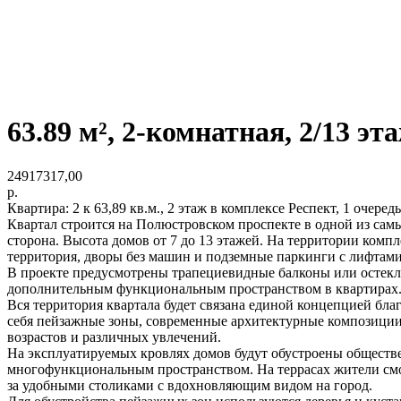
63.89 м², 2-комнатная, 2/13 эт
24917317,00
р.
Квартира: 2 к 63,89 кв.м., 2 этаж в комплексе Респект, 1 очеред
Квартал строится на Полюстровском проспекте в одной из самы
сторона. Высота домов от 7 до 13 этажей. На территории компл
территория, дворы без машин и подземные паркинги с лифтами
В проекте предусмотрены трапециевидные балконы или остекле
дополнительным функциональным пространством в квартирах
Вся территория квартала будет связана единой концепцией бла
себя пейзажные зоны, современные архитектурные композиции,
возрастов и различных увлечений.
На эксплуатируемых кровлях домов будут обустроены обществе
многофункциональным пространством. На террасах жители смог
за удобными столиками с вдохновляющим видом на город.