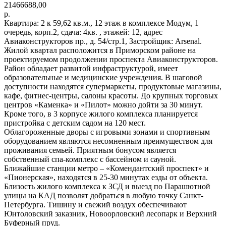
21466688,00
р.
Квартира: 2 к 59,62 кв.м., 12 этаж в комплексе Модум, 1
очередь, корп.2, сдача: 4кв. , этажей: 12, адрес
Авиаконструкторов пр., д. 54/стр.1, Застройщик: Arsenal.
Жилой квартал расположится в Приморском районе на
проектируемом продолжении проспекта Авиаконструкторов.
Район обладает развитой инфраструктурой, имеет
образовательные и медицинские учреждения. В шаговой
доступности находятся супермаркеты, продуктовые магазины,
кафе, фитнес-центры, салоны красоты. До крупных торговых
центров «Каменка» и «Пилот» можно дойти за 30 минут.
Кроме того, в 3 корпусе жилого комплекса планируется
пристройка с детским садом на 120 мест.
Облагороженные дворы с игровыми зонами и спортивным
оборудованием являются несомненным преимуществом для
проживания семьей. Приятным бонусом является
собственный спа-комплекс с бассейном и сауной.
Ближайшие станции метро – «Комендантский проспект» и
«Пионерская», находятся в 25-30 минутах езды от объекта.
Близость жилого комплекса к ЗСД и выезд по Парашютной
улицы на КАД позволят добраться в любую точку Санкт-
Петербурга. Тишину и свежий воздух обеспечивают
Юнтоловский заказник, Новоорловский лесопарк и Верхний
Буферный пруд.