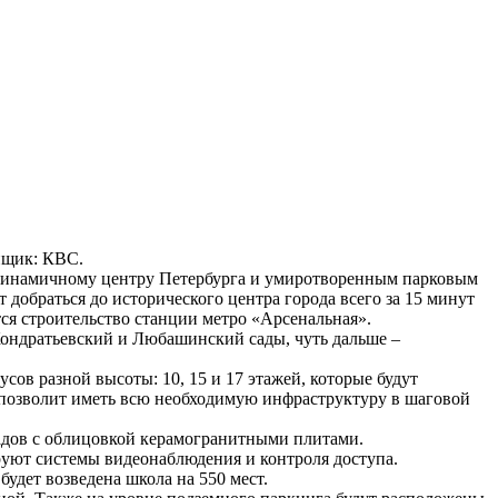
ойщик: КВС.
к динамичному центру Петербурга и умиротворенным парковым
добраться до исторического центра города всего за 15 минут
ся строительство станции метро «Арсенальная».
Кондратьевский и Любашинский сады, чуть дальше –
сов разной высоты: 10, 15 и 17 этажей, которые будут
позволит иметь всю необходимую инфраструктуру в шаговой
адов с облицовкой керамогранитными плитами.
руют системы видеонаблюдения и контроля доступа.
будет возведена школа на 550 мест.