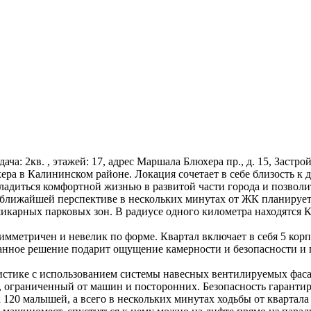
 сдача: 2кв. , этажей: 17, адрес Маршала Блюхера пр., д. 15, Застр
ера в Калининском районе. Локация сочетает в себе близость 
адиться комфортной жизнью в развитой части города и позволит 
в ближайшей перспективе в нескольких минутах от ЖК планирует
икарных парковых зон. В радиусе одного километра находятся 
мметричен и невелик по форме. Квартал включает в себя 5 корпу
нное решение подарит ощущение камерности и безопасности и 
истике с использованием системы навесных вентилируемых фас
, ограниченный от машин и посторонних. Безопасность гаранти
120 малышей, а всего в нескольких минутах ходьбы от квартала 