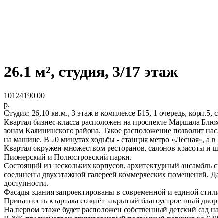
26.1 м², студия, 3/17 этаж
10124190,00
р.
Студия: 26,10 кв.м., 3 этаж в комплексе Б15, 1 очередь, корп.5,
Квартал бизнес-класса расположен на проспекте Маршала Блюх
зонам Калининского района. Такое расположение позволит насл
на машине. В 20 минутах ходьбы - станция метро «Лесная», а 
Квартал окружен множеством ресторанов, салонов красоты и ш
Пионерский и Полюстровский парки.
Состоящий из нескольких корпусов, архитектурный ансамбль си
соединены двухэтажной галереей коммерческих помещений. Да
доступности.
Фасады здания запроектированы в современной и единой стил
Приватность квартала создаёт закрытый благоустроенный двор
На первом этаже будет расположен собственный детский сад на 