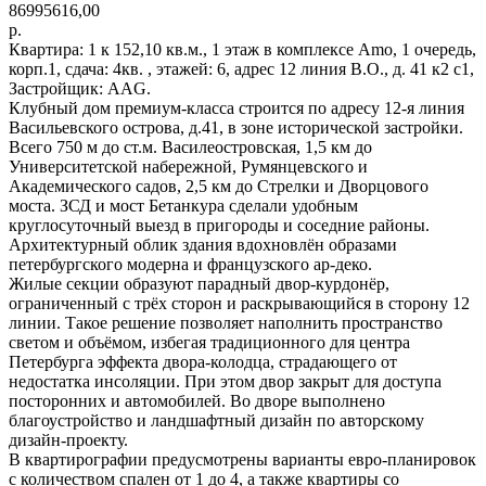
86995616,00
р.
Квартира: 1 к 152,10 кв.м., 1 этаж в комплексе Amo, 1 очередь,
корп.1, сдача: 4кв. , этажей: 6, адрес 12 линия В.О., д. 41 к2 с1,
Застройщик: AAG.
Клубный дом премиум-класса строится по адресу 12-я линия
Васильевского острова, д.41, в зоне исторической застройки.
Всего 750 м до ст.м. Василеостровская, 1,5 км до
Университетской набережной, Румянцевского и
Академического садов, 2,5 км до Стрелки и Дворцового
моста. ЗСД и мост Бетанкура сделали удобным
круглосуточный выезд в пригороды и соседние районы.
Архитектурный облик здания вдохновлён образами
петербургского модерна и французского ар-деко.
Жилые секции образуют парадный двор-курдонёр,
ограниченный с трёх сторон и раскрывающийся в сторону 12
линии. Такое решение позволяет наполнить пространство
светом и объёмом, избегая традиционного для центра
Петербурга эффекта двора-колодца, страдающего от
недостатка инсоляции. При этом двор закрыт для доступа
посторонних и автомобилей. Во дворе выполнено
благоустройство и ландшафтный дизайн по авторскому
дизайн-проекту.
В квартирографии предусмотрены варианты евро-планировок
с количеством спален от 1 до 4, а также квартиры со