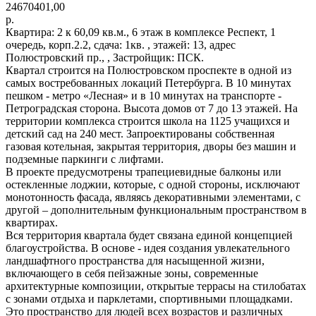
24670401,00
р.
Квартира: 2 к 60,09 кв.м., 6 этаж в комплексе Респект, 1
очередь, корп.2.2, сдача: 1кв. , этажей: 13, адрес
Полюстровский пр., , Застройщик: ПСК.
Квартал строится на Полюстровском проспекте в одной из
самых востребованных локаций Петербурга. В 10 минутах
пешком - метро «Лесная» и в 10 минутах на транспорте -
Петроградская сторона. Высота домов от 7 до 13 этажей. На
территории комплекса строится школа на 1125 учащихся и
детский сад на 240 мест. Запроектированы собственная
газовая котельная, закрытая территория, дворы без машин и
подземные паркинги с лифтами.
В проекте предусмотрены трапециевидные балконы или
остекленные лоджии, которые, с одной стороны, исключают
монотонность фасада, являясь декоративными элементами, с
другой – дополнительным функциональным пространством в
квартирах.
Вся территория квартала будет связана единой концепцией
благоустройства. В основе - идея создания увлекательного
ландшафтного пространства для насыщенной жизни,
включающего в себя пейзажные зоны, современные
архитектурные композиции, открытые террасы на стилобатах
с зонами отдыха и парклетами, спортивными площадками.
Это пространство для людей всех возрастов и различных