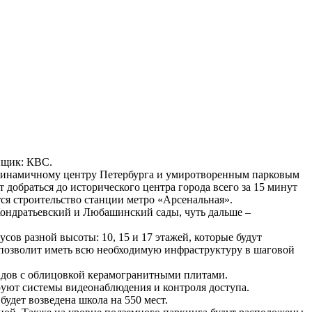
ойщик: КВС.
к динамичному центру Петербурга и умиротворенным парковым
добраться до исторического центра города всего за 15 минут
ся строительство станции метро «Арсенальная».
Кондратьевский и Любашинский сады, чуть дальше –
сов разной высоты: 10, 15 и 17 этажей, которые будут
позволит иметь всю необходимую инфраструктуру в шаговой
адов с облицовкой керамогранитными плитами.
руют системы видеонаблюдения и контроля доступа.
будет возведена школа на 550 мест.