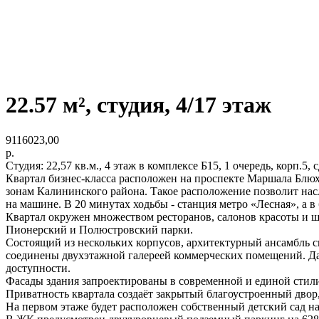
22.57 м², студия, 4/17 этаж
9116023,00
р.
Студия: 22,57 кв.м., 4 этаж в комплексе Б15, 1 очередь, корп.5,
Квартал бизнес-класса расположен на проспекте Маршала Блюх
зонам Калининского района. Такое расположение позволит насл
на машине. В 20 минутах ходьбы - станция метро «Лесная», а 
Квартал окружен множеством ресторанов, салонов красоты и ш
Пионерский и Полюстровский парки.
Состоящий из нескольких корпусов, архитектурный ансамбль си
соединены двухэтажной галереей коммерческих помещений. Да
доступности.
Фасады здания запроектированы в современной и единой стил
Приватность квартала создаёт закрытый благоустроенный двор
На первом этаже будет расположен собственный детский сад на 