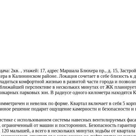
 сдача: 2кв. , этажей: 17, адрес Маршала Блюхера пр., д. 15, Застр
ера в Калининском районе. Локация сочетает в себе близость 
адиться комфортной жизнью в развитой части города и позволит 
в ближайшей перспективе в нескольких минутах от ЖК планирует
икарных парковых зон. В радиусе одного километра находятся 
мметричен и невелик по форме. Квартал включает в себя 5 корпу
нное решение подарит ощущение камерности и безопасности и 
истике с использованием системы навесных вентилируемых фас
, ограниченный от машин и посторонних. Безопасность гаранти
120 малышей, а всего в нескольких минутах ходьбы от квартала 