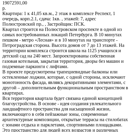
19072591,00
р.
Квартира: 1 к 41,05 кв.м., 2 этаж в комплексе Респект, 1
очередь, корп.2.1, сдача: 1кв. , этажей: 7, адрес
Полюстровский пр., , Застройщик: ПСК.
Квартал строится на Полюстровском проспекте в одной из
самых востребованных локаций Петербурга. В 10 минутах
пешком - метро «Лесная» и в 10 минутах на транспорте -
Петроградская сторона. Высота домов от 7 до 13 этажей. На
территории комплекса строится школа на 1125 учащихся и
детский сад на 240 мест. Запроектированы собственная
газовая котельная, закрытая территория, дворы без машин и
подземные паркинги с лифтами.
В проекте предусмотрены трапециевидные балконы или
остекленные лоджии, которые, с одной стороны, исключают
монотонность фасада, являясь декоративными элементами, с
другой – дополнительным функциональным пространством в
квартирах.
Вся территория квартала будет связана единой концепцией
благоустройства. В основе - идея создания увлекательного
ландшафтного пространства для насыщенной жизни,
включающего в себя пейзажные зоны, современные
архитектурные композиции, открытые террасы на стилобатах
с зонами отдыха и парклетами, спортивными площадками.
Это пространство для людей всех возрастов и различных