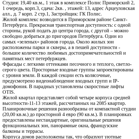
Студия: 19,40 кв.м., 1 этаж в комплексе Полис Приморский 2,
1 очередь, корп.3, сдача: 2кв. , этажей: 13, адрес Арцеуловская
алл., д. 7 корп. 2 стр.1, Застройщик: ГК Полис.
Жилой комплекс возводится в Приморском районе Санкт-
Петербурга. Прекрасная транспортная доступность: с одной
стороны, рукой подать до центра города, с другой – можно
свободно добраться до пригородов Петербурга. Один из
самых «зеленых» районов города. Около жилых зон
расположены парки и скверы, а в пешей доступности -
большое количество любимых достопримечательностей и
памятных мест петербуржцев.
Ффасады с легкими оттенками песочного и теплого, светло-
серого цвета. Просторные входные группы запроектированы
с уровня земли. В каждой секции есть колясочные,
предусмотрено видеонаблюдение входных групп и IP-
домофония. В парадных установлены скоростные лифты
OTIS.
Жилой квартал представляет собой четыре корпуса средней
высотности-11-13 этажей, рассчитанных на 2085 квартир.
Планировочные решения разнообразны от компактной студии
(20,00 кв.м.) до просторной 4 евро (90 кв.м.). В планировках
предоставлены нестандартные, оригинальные решения
функциональных зон, панорамные окна, французские
балконы и террасы.
Корпуса домов расположены так, что образуют уютные