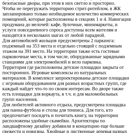
безопасные дворы, при этом в них светло и просторно.
Чтобы не перегружать территорию стрит-ритейлом, в ЖК
запланировано только необходимое количество коммерческих
помещений, которые расположены в секциях 1 и 4. Навигация
продумана до мелочей: кафе, булочные, минимаркеты, и
услуги повседневного спроса доступны всем жителям и
находятся в нескольких шагах от любой парадной.
Для автомобилей жильцов предусмотрены 2 паркинга:
подземный на 353 места и отдельно стоящий с подземным
этажом на 391 место. На территории также есть гостевые
парковочные места, в том числе, оборудованные зарядными
станциями для электромобилей и вело парковка.
Территория где расположены детские площадки закрыта от
посторонних. Игровые комплексы из натуральных
материалов. В комплексе запроектированы детские площадки
с игровым оборудованием для разных возрастных групп, где
каждый найдет что-то по своим интересам. Во дворе также
есть площадки для воркаута, в т.ч. и для маломобильных
групп населения.
Для любителей активного отдыха, предусмотрена площадка
для панна-футбола и столы для тенниса. Для того, кто
предпочитает посидеть и почитать книгу, на территории
расположены удобные скамейки. Архитекторы по
ландшафтному дизайну добавили в концепцию еще больше
свежести и новизны. Хвойные и лиственные деревья разных