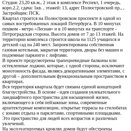
Студия: 23,20 кв.м., 2 этаж в комплексе Респект, 1 очередь,
корп.2.2, сдача: 1кв. , этажей: 13, адрес Полюстровский пр., ,
Застройщик: ПСК.
Квартал строится на Полюстровском проспекте в одной из
самых востребованных локаций Петербурга. В 10 минутах
пешком - метро «Лесная» и в 10 минутах на транспорте -
Петроградская сторона. Высота домов от 7 до 13 этажей. На
территории комплекса строится школа на 1125 учащихся и
детский сад на 240 мест. Запроектированы собственная
газовая котельная, закрытая территория, дворы без машин и
подземные паркинги с лифтами.
В проекте предусмотрены трапециевидные балконы или
остекленные лоджии, которые, с одной стороны, исключают
монотонность фасада, являясь декоративными элементами, с
другой – дополнительным функциональным пространством в
квартирах.
Вся территория квартала будет связана единой концепцией
благоустройства. В основе - идея создания увлекательного
ландшафтного пространства для насыщенной жизни,
включающего в себя пейзажные зоны, современные
архитектурные композиции, открытые террасы на стилобатах
с зонами отдыха и парклетами, спортивными площадками.
Это пространство для людей всех возрастов и различных
увлечений.
На эксплуатируемых кровлях домов будут обустроены