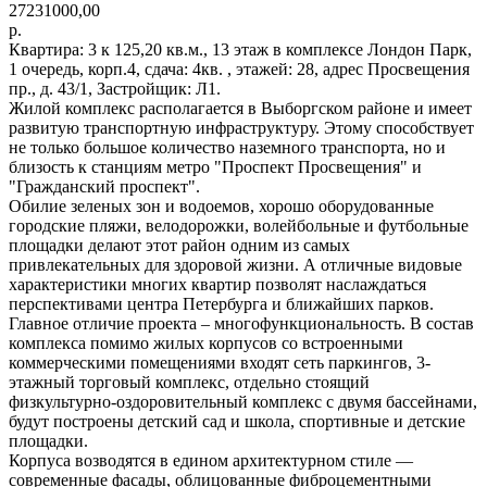
27231000,00
р.
Квартира: 3 к 125,20 кв.м., 13 этаж в комплексе Лондон Парк,
1 очередь, корп.4, сдача: 4кв. , этажей: 28, адрес Просвещения
пр., д. 43/1, Застройщик: Л1.
Жилой комплекс располагается в Выборгском районе и имеет
развитую транспортную инфраструктуру. Этому способствует
не только большое количество наземного транспорта, но и
близость к станциям метро "Проспект Просвещения" и
"Гражданский проспект".
Обилие зеленых зон и водоемов, хорошо оборудованные
городские пляжи, велодорожки, волейбольные и футбольные
площадки делают этот район одним из самых
привлекательных для здоровой жизни. А отличные видовые
характеристики многих квартир позволят наслаждаться
перспективами центра Петербурга и ближайших парков.
Главное отличие проекта – многофункциональность. В состав
комплекса помимо жилых корпусов со встроенными
коммерческими помещениями входят сеть паркингов, 3-
этажный торговый комплекс, отдельно стоящий
физкультурно-оздоровительный комплекс с двумя бассейнами,
будут построены детский сад и школа, спортивные и детские
площадки.
Корпуса возводятся в едином архитектурном стиле —
современные фасады, облицованные фиброцементными