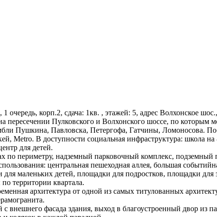
1 очередь, корп.2, сдача: 1кв. , этажей: 5, адрес Волхонское шос.
а пересечении Пулковского и Волхонского шоссе, по которым м
бли Пушкина, Павловска, Петергофа, Гатчины, Ломоносова. Поб
Окей, Metro. В доступности социальная инфраструктура: школа на 
ентр для детей.
х по периметру, надземный парковочный комплекс, подземный па
пользования: центральная пешеходная аллея, большая событийн
для маленьких детей, площадки для подростков, площадки для 
по территории квартала.
временная архитектура от одной из самых титулованных архитек
ерамогранита.
с внешнего фасада здания, выход в благоустроенный двор из па