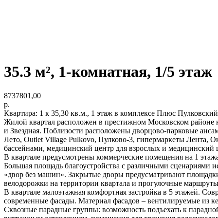
35.3 м², 1-комнатная, 1/5 этаж
8737801,00
р.
Квартира: 1 к 35,30 кв.м., 1 этаж в комплексе Плюс Пулковский, 
Жилой квартал расположен в престижном Московском районе н
и Звездная. Поблизости расположены дворцово-парковые ансам
Лето, Outlet Village Pulkovo, Пулково-3, гипермаркеты Лента, 
бассейнами, медицинский центр для взрослых и медицинский ц
В квартале предусмотрены коммерческие помещения на 1 этажа
Большая площадь благоустройства с различными сценариями ис
«двор без машин». Закрытые дворы предусматривают площадки 
велодорожки на территории квартала и прогулочные маршруты 
В квартале малоэтажная комфортная застройка в 5 этажей. Со
современные фасады. Материал фасадов – вентилируемые из к
Сквозные парадные группы: возможность подъехать к парадной 