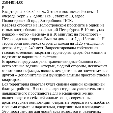
25944914,00
р.
Квартира: 2 к 68,84 кв.м., 5 этаж в комплексе Респект, 1
очередь, корп.2.2, сдача: 1кв. , этажей: 13, адрес
Полюстровский пр., , Застройщик: ПСК.
Квартал строится на Полюстровском проспекте в одной из
самых востребованных локаций Петербурга. В 10 минутах
пешком - метро «Лесная» и в 10 минутах на транспорте -
Петроградская сторона. Высота домов от 7 до 13 этажей. На
территории комплекса строится школа на 1125 учащихся и
детский сад на 240 мест. Запроектированы собственная
газовая котельная, закрытая территория, дворы без машин и
подземные паркинги с лифтами.
В проекте предусмотрены трапециевидные балконы или
остекленные лоджии, которые, с одной стороны, исключают
монотонность фасада, являясь декоративными элементами, с
другой – дополнительным функциональным пространством в
квартирах.
Вся территория квартала будет связана единой концепцией
благоустройства. В основе - идея создания увлекательного
ландшафтного пространства для насыщенной жизни,
включающего в себя пейзажные зоны, современные
архитектурные композиции, открытые террасы на стилобатах
с зонами отдыха и парклетами, спортивными площадками.
Это пространство для людей всех возрастов и различных