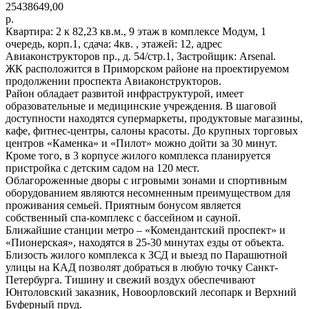
25438649,00
р.
Квартира: 2 к 82,23 кв.м., 9 этаж в комплексе Модум, 1
очередь, корп.1, сдача: 4кв. , этажей: 12, адрес
Авиаконструкторов пр., д. 54/стр.1, Застройщик: Arsenal.
ЖК расположится в Приморском районе на проектируемом
продолжении проспекта Авиаконструкторов.
Район обладает развитой инфраструктурой, имеет
образовательные и медицинские учреждения. В шаговой
доступности находятся супермаркеты, продуктовые магазины,
кафе, фитнес-центры, салоны красоты. До крупных торговых
центров «Каменка» и «Пилот» можно дойти за 30 минут.
Кроме того, в 3 корпусе жилого комплекса планируется
пристройка с детским садом на 120 мест.
Облагороженные дворы с игровыми зонами и спортивным
оборудованием являются несомненным преимуществом для
проживания семьей. Приятным бонусом является
собственный спа-комплекс с бассейном и сауной.
Ближайшие станции метро – «Комендантский проспект» и
«Пионерская», находятся в 25-30 минутах езды от объекта.
Близость жилого комплекса к ЗСД и выезд по Парашютной
улицы на КАД позволят добраться в любую точку Санкт-
Петербурга. Тишину и свежий воздух обеспечивают
Юнтоловский заказник, Новоорловский лесопарк и Верхний
Буферный пруд.